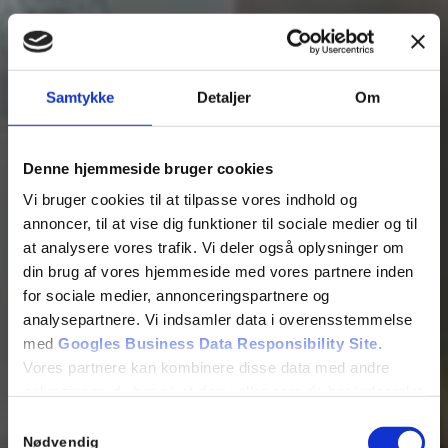
Samtykke
Detaljer
Om
Møbler
Denne hjemmeside bruger cookies
Vi bruger cookies til at tilpasse vores indhold og
annoncer, til at vise dig funktioner til sociale medier og til
at analysere vores trafik. Vi deler også oplysninger om
din brug af vores hjemmeside med vores partnere inden
Skriv til os her
for sociale medier, annonceringspartnere og
analysepartnere. Vi indsamler data i overensstemmelse
med
Googles Business Data Responsibility Site
.
Vores partnere kan kombinere disse data med andre
oplysninger, du har givet dem, eller som de har indsamlet
fra din brug af deres tjenester.
Samtykkevalg
Nødvendig