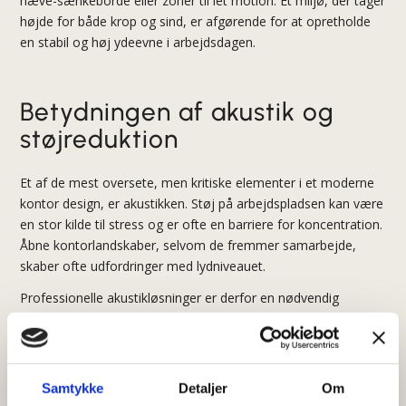
hæve-sænkeborde eller zoner til let motion. Et miljø, der tager
højde for både krop og sind, er afgørende for at opretholde
en stabil og høj ydeevne i arbejdsdagen.
Betydningen af akustik og
støjreduktion
Et af de mest oversete, men kritiske elementer i et moderne
kontor design
, er akustikken. Støj på arbejdspladsen kan være
en stor kilde til stress og er ofte en barriere for koncentration.
Åbne kontorlandskaber, selvom de fremmer samarbejde,
skaber ofte udfordringer med lydniveauet.
Professionelle akustikløsninger er derfor en nødvendig
investering. Dette kan omfatte lyddæmpende materialer som
tæpper, gardiner og vægpaneler. Placeringen af akustiske
skærme og skillevægge kan hjælpe med at absorbere og
bryde lyden, hvilket skaber mere behagelige lydforhold. Det
Samtykke
Detaljer
Om
handler om at reducere efterklangstiden, så samtaler ikke