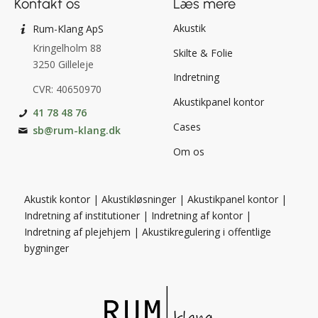
Kontakt os
Læs mere
Akustik
Rum-Klang ApS
Kringelholm 88
Skilte & Folie
3250 Gilleleje
Indretning
CVR: 40650970
Akustikpanel kontor
41 78 48 76
Cases
sb@rum-klang.dk
Om os
Akustik kontor
|
Akustikløsninger
|
Akustikpanel kontor
|
Indretning af institutioner
|
Indretning af kontor
|
Indretning af plejehjem
|
Akustikregulering i offentlige
bygninger