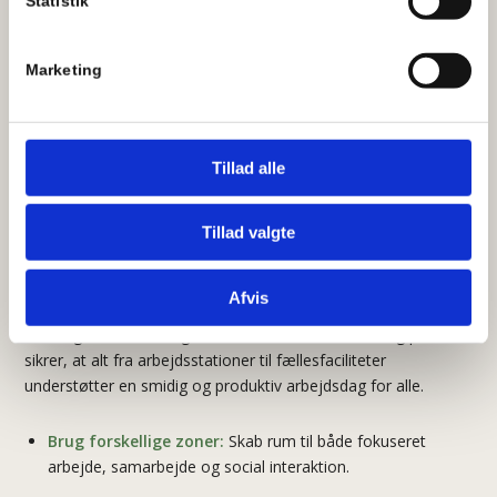
Statistik
Man bør også overveje de fælles faciliteter. Er køkkenet,
mødelokalerne og printerne let tilgængelige? Undgå
Marketing
flaskehalse, der kan forsinke de daglige rutiner.
Desuden er det vigtigt at understøtte de ansattes pauser og
restitution. Dedikerede pauserum, der er adskilt fra de
Tillad alle
primære arbejdsområder, giver mulighed for mental
restitution. Disse områder bør være indbydende og
komfortable, så medarbejderne føler sig opmuntret til at tage
Tillad valgte
et velfortjent afbræk.
Et godt flow kan også understøttes af teknologi. Integrerede
Afvis
smart-løsninger til mødebooking eller klimastyring kan gøre
hverdagen lettere. En gennemtænkt
kontorindretning
plan
sikrer, at alt fra arbejdsstationer til fællesfaciliteter
understøtter en smidig og produktiv arbejdsdag for alle.
Brug forskellige zoner:
Skab rum til både fokuseret
arbejde, samarbejde og social interaktion.