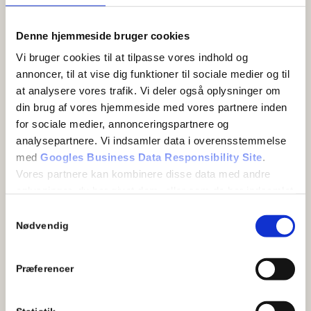
forstyrrer dem, der arbejder koncentreret.
Denne hjemmeside bruger cookies
En god akustik skaber ro, hvilket er essentielt for opgaver, der
kræver dyb koncentration. En velkontrolleret lydkulisse
Vi bruger cookies til at tilpasse vores indhold og
bidrager markant til et bedre arbejdsmiljø og mindsker fejl.
annoncer, til at vise dig funktioner til sociale medier og til
Ved at prioritere lydforholdene sikrer man, at medarbejderne
at analysere vores trafik. Vi deler også oplysninger om
kan udføre deres arbejde uden unødvendige forstyrrelser,
din brug af vores hjemmeside med vores partnere inden
hvilket i sidste ende øger effektiviteten.
for sociale medier, annonceringspartnere og
analysepartnere. Vi indsamler data i overensstemmelse
med
Googles Business Data Responsibility Site
.
Hvordan sikrer man et godt
Vores partnere kan kombinere disse data med andre
flow i arbejdsdagen?
oplysninger, du har givet dem, eller som de har indsamlet
fra din brug af deres tjenester.
Samtykkevalg
Effektiviteten på kontoret er tæt forbundet med det fysiske
Nødvendig
flow. En logisk og intuitiv planlægning af rummet kan
Se Cookie & Privatlivspolitik
her
optimere arbejdsgange og spare tid. Tænk over, hvordan de
Præferencer
forskellige afdelinger interagerer. Placer de funktioner, der
ofte arbejder sammen, tæt på hinanden for at minimere
unødvendig bevægelse.